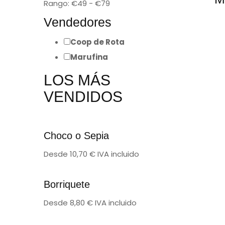
Rango:
€
49
- €
79
De
Vendedores
inc
Coop de Rota
Marufina
LOS MÁS
VENDIDOS
Choco o Sepia
Desde
10,70
€
IVA incluido
Borriquete
Desde
8,80
€
IVA incluido