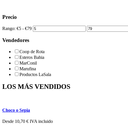
Precio
Rango:
€
5
- €
79
Vendedores
Coop de Rota
Esteros Bahia
MarConil
Marufina
Productos LaSala
LOS MÁS VENDIDOS
Choco o Sepia
Desde
10,70
€
IVA incluido