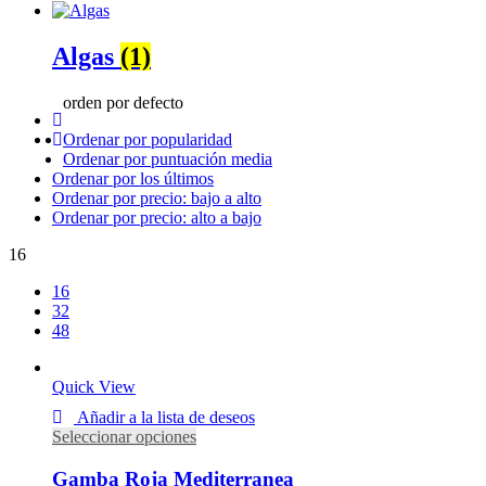
Algas
(1)
orden por defecto
Ordenar por popularidad
Ordenar por puntuación media
Ordenar por los últimos
Ordenar por precio: bajo a alto
Ordenar por precio: alto a bajo
16
16
32
48
Quick View
Añadir a la lista de deseos
Seleccionar opciones
Gamba Roja Mediterranea