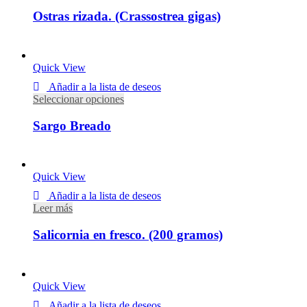
Ostras rizada. (Crassostrea gigas)
Desde
12,00
€
IVA incluido
Quick View
Añadir a la lista de deseos
Seleccionar opciones
Sargo Breado
Desde
12,80
€
IVA incluido
Quick View
Añadir a la lista de deseos
Leer más
Salicornia en fresco. (200 gramos)
7,60
€
IVA incluido
IVA includido
Quick View
Añadir a la lista de deseos