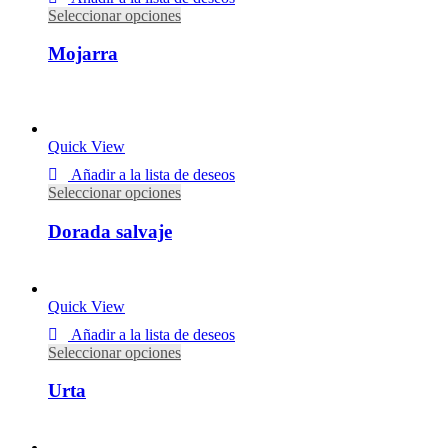
Seleccionar opciones
Mojarra
Desde
5,50
€
IVA incluido
9,17
€
/
kg
Quick View
Añadir a la lista de deseos
Seleccionar opciones
Dorada salvaje
Desde
11,20
€
IVA incluido
Quick View
Añadir a la lista de deseos
Seleccionar opciones
Urta
Desde
17,60
€
IVA incluido